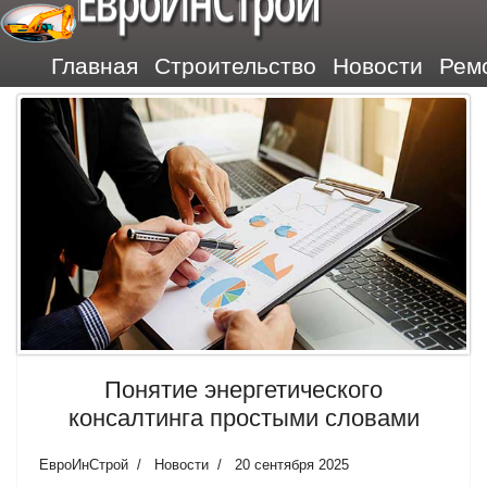
ЕвроИнСтрой
Главная
Строительство
Новости
Рем
Понятие энергетического
консалтинга простыми словами
ЕвроИнСтрой
Новости
20 сентября 2025