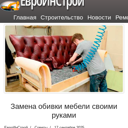
ЕвроИнСтрой
Главная
Строительство
Новости
Рем
Замена обивки мебели своими
руками
ЕвроИнСтрой
Советы
17 сентября 2025