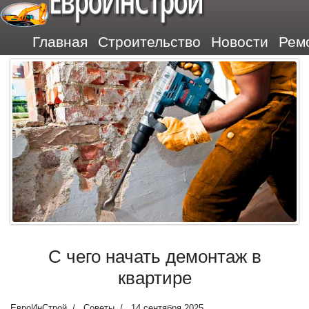
ЕвроИнСтрой
Главная
Строительство
Новости
Рем
С чего начать демонтаж в
квартире
ЕвроИнСтрой
Советы
14 сентября 2025