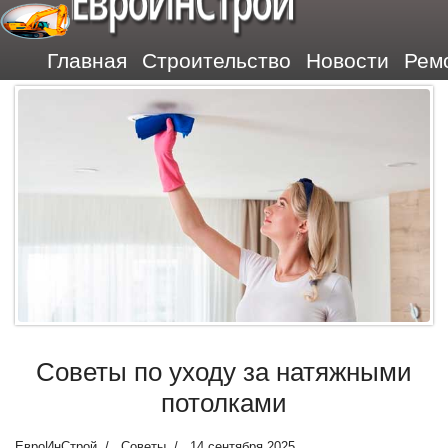
ЕвроИнСтрой
Главная
Строительство
Новости
Рем
Советы по уходу за натяжными
потолками
ЕвроИнСтрой
Советы
14 сентября 2025