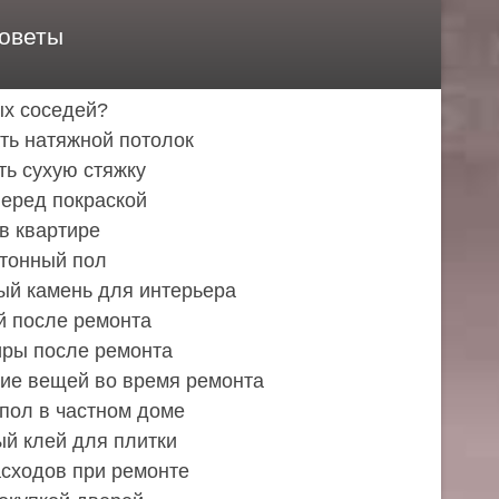
оветы
ых соседей?
ть натяжной потолок
ть сухую стяжку
перед покраской
в квартире
етонный пол
ый камень для интерьера
й после ремонта
иры после ремонта
ние вещей во время ремонта
 пол в частном доме
ый клей для плитки
асходов при ремонте