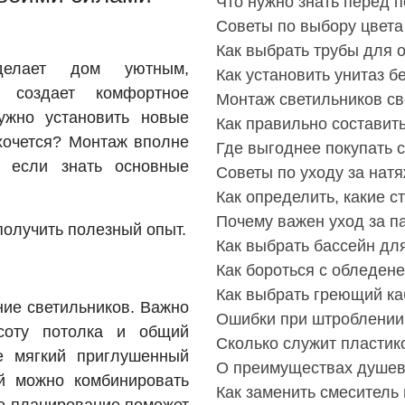
Что нужно знать перед 
Советы по выбору цвета
Как выбрать трубы для 
делает дом уютным,
Как установить унитаз б
 создает комфортное
Монтаж светильников с
ужно установить новые
Как правильно составит
 хочется? Монтаж вполне
Где выгоднее покупать 
, если знать основные
Советы по уходу за нат
Как определить, какие с
Почему важен уход за п
получить полезный опыт.
Как выбрать бассейн дл
Как бороться с обледен
Как выбрать греющий ка
ие светильников. Важно
Ошибки при штроблении 
ысоту потолка и общий
Сколько служит пластик
е мягкий приглушенный
О преимуществах душев
ой можно комбинировать
Как заменить смеситель 
ое планирование поможет