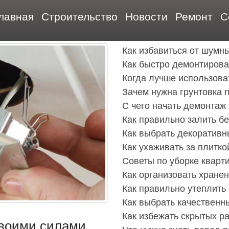
лавная
Строительство
Новости
Ремонт
С
Как избавиться от шумн
Как быстро демонтирова
Когда лучше использова
Зачем нужна грунтовка 
С чего начать демонтаж 
Как правильно залить б
Как выбрать декоративн
Как ухаживать за плитко
Советы по уборке кварт
Как организовать хране
Как правильно утеплить
Как выбрать качественн
Как избежать скрытых р
своими силами