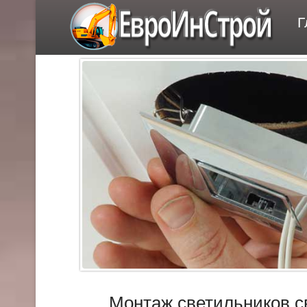
ЕвроИнСтрой
Г
Монтаж светильников 