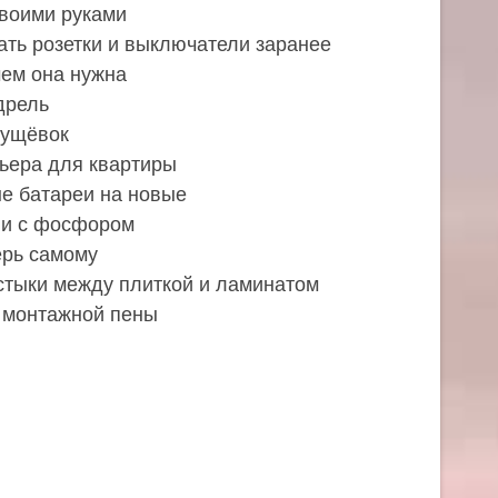
воими руками
ть розетки и выключатели заранее
чем она нужна
дрель
рущёвок
рьера для квартиры
ые батареи на новые
ли с фосфором
ерь самому
стыки между плиткой и ламинатом
 монтажной пены