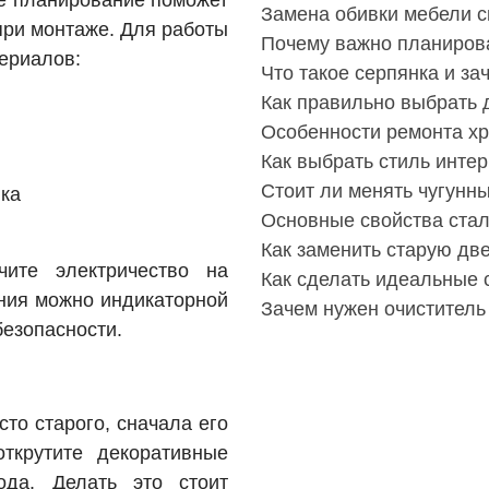
Замена обивки мебели с
при монтаже. Для работы
Почему важно планирова
териалов:
Что такое серпянка и за
Как правильно выбрать 
Особенности ремонта х
Как выбрать стиль инте
Стоит ли менять чугунн
вка
Основные свойства ста
Как заменить старую дв
чите электричество на
Как сделать идеальные 
ения можно индикаторной
Зачем нужен очиститель
безопасности.
то старого, сначала его
открутите декоративные
ода. Делать это стоит