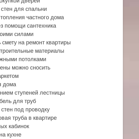
покупкой дверей
 стен для спальни
отопления частного дома
ез помощи сантехника
воими силами
ь смету на ремонт квартиры
строительные материалы
яжными потолками
тены можно сносить
аркетом
я дома
ением ступеней лестницы
бель для труб
стен под проводку
овая труба в квартире
ых кабинок
на кухне