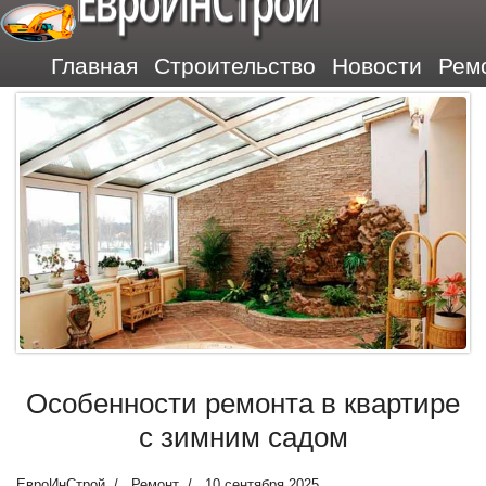
ЕвроИнСтрой
Главная
Строительство
Новости
Рем
Особенности ремонта в квартире
с зимним садом
ЕвроИнСтрой
Ремонт
10 сентября 2025