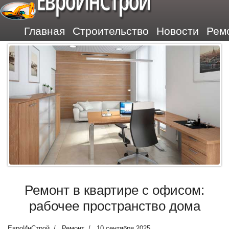
ЕвроИнСтрой
Главная
Строительство
Новости
Рем
Ремонт в квартире с офисом:
рабочее пространство дома
ЕвроИнСтрой
Ремонт
10 сентября 2025