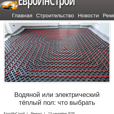
ЕвроИнСтрой
Главная
Строительство
Новости
Рем
Водяной или электрический
тёплый пол: что выбрать
ЕвроИнСтрой
Ремонт
13 сентября 2025