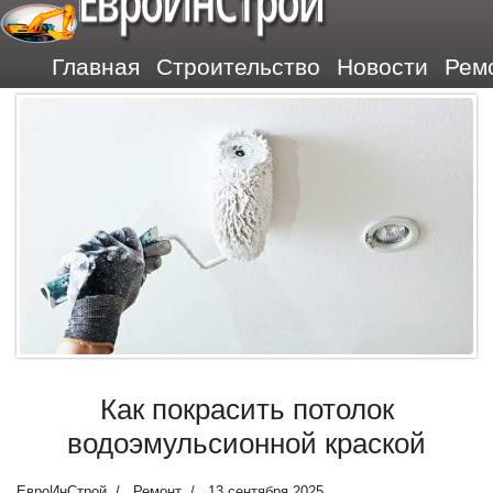
ЕвроИнСтрой
Главная
Строительство
Новости
Рем
Как покрасить потолок
водоэмульсионной краской
ЕвроИнСтрой
Ремонт
13 сентября 2025