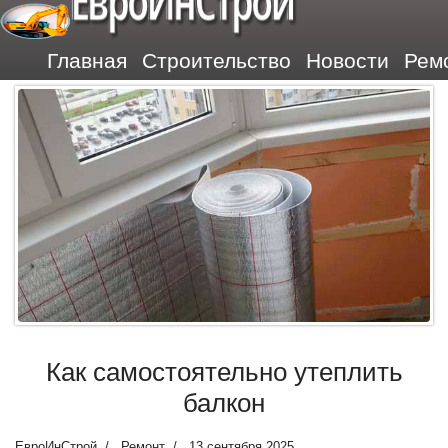
ЕвроИнСтрой
Главная
Строительство
Новости
Рем
Как самостоятельно утеплить
балкон
ЕвроИнСтрой
Ремонт
13 сентября 2025