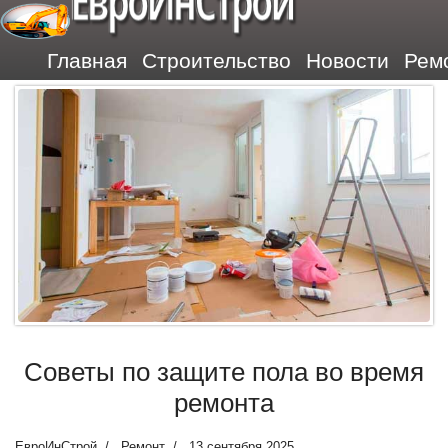
ЕвроИнСтрой
Главная
Строительство
Новости
Рем
Советы по защите пола во время
ремонта
ЕвроИнСтрой
Ремонт
13 сентября 2025