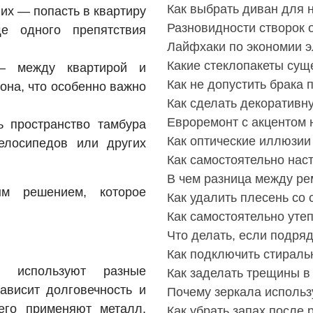
Как выбрать диван для 
их — попасть в квартиру
Разновидности створок 
е одного препятствия
Лайфхаки по экономии э
Какие стеклопакеты сущ
— между квартирой и
Как не допустить брака 
она, что особенно важно
Как сделать декоративн
Евроремонт с акцентом 
 пространство тамбура
Как оптические иллюзии
елосипедов или других
Как самостоятельно нас
В чем разница между ре
м решением, которое
Как удалить плесень со
Как самостоятельно уте
Что делать, если подря
Как подключить стираль
й используют разные
Как заделать трещины в
ависит долговечность и
Почему зеркала использ
его применяют металл,
Как убрать запах после 