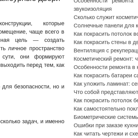
Особенности ремонта 
звукоизоляция
Сколько служит космети
струкции, которые
Солнечные панели для к
омещение, чаще всего в
Как покрасить потолок 
вная цель — создать
Как покрасить стены в д
ть личное пространство
Вентиляция с рекуперац
 сути, они формируют
Косметический ремонт: ч
выходить перед тем, как
Особенности ремонта в 
Как покрасить батареи 
Как уложить ламинат: с
 для безопасности, но и
Что собой представляю
Как покрасить потолок б
Как самостоятельно пок
Биометрические системы
сколько задач, и именно
Ошибки при заказе кухн
Как читать чертежи и с