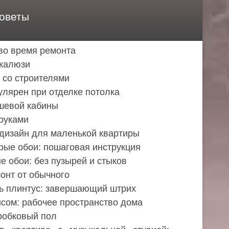
оветы
во время ремонта
 жалюзи
 со строителями
улярен при отделке потолка
шевой кабины
руками
дизайн для маленькой квартиры
арые обои: пошаговая инструкция
е обои: без пузырей и стыков
онт от обычного
ть плинтус: завершающий штрих
исом: рабочее пространство дома
робковый пол