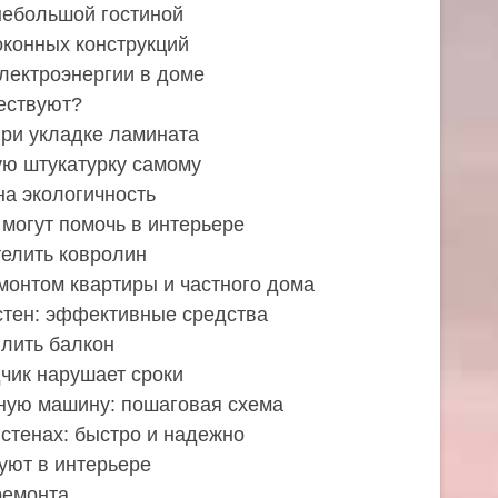
небольшой гостиной
оконных конструкций
лектроэнергии в доме
ествуют?
при укладке ламината
ую штукатурку самому
на экологичность
 могут помочь в интерьере
телить ковролин
монтом квартиры и частного дома
 стен: эффективные средства
плить балкон
дчик нарушает сроки
ную машину: пошаговая схема
 стенах: быстро и надежно
уют в интерьере
ремонта