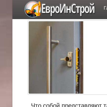
ЕвроИнСтрой
Г
Что собой представляют 