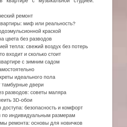
в квартире с музыкальной студией:
ческий ремонт
вартиры: миф или реальность?
водоэмульсионной краской
ва цвета без разводов
ией тепла: свежий воздух без потерь
то входит и сколько стоит
квартире с зимним садом
самостоятельно
екреты идеального пола
т тамбурные двери
ез разводов: советы маляра
леить 3D-обои
 доступа: безопасность и комфорт
и по индивидуальным размерам
хемы ремонта: основы для новичков