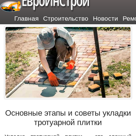
ЕвроИнСтрой
Главная
Строительство
Новости
Рем
Основные этапы и советы укладки
тротуарной плитки