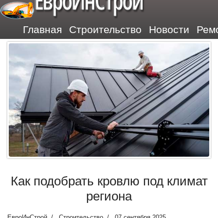
ЕвроИнСтрой
Главная
Строительство
Новости
Рем
Как подобрать кровлю под климат
региона
ЕвроИнСтрой
Строительство
07 сентября 2025