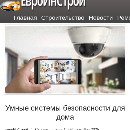
ЕвроИнСтрой
Главная
Строительство
Новости
Рем
Умные системы безопасности для
дома
ЕвроИнСтрой
Строительство
08 сентября 2025