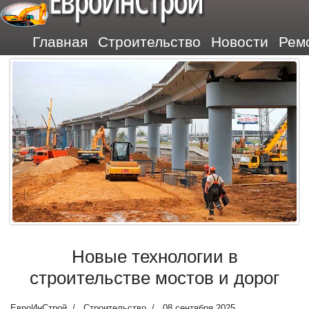
ЕвроИнСтрой
Главная
Строительство
Новости
Рем
Новые технологии в
строительстве мостов и дорог
ЕвроИнСтрой
Строительство
08 сентября 2025