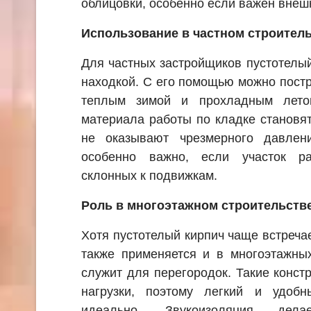
облицовки, особенно если важен внеш
Использование в частном строител
Для частных застройщиков пустотелы
находкой. С его помощью можно постр
теплым зимой и прохладным летом
материала работы по кладке становя
не оказывают чрезмерного давлен
особенно важно, если участок ра
склонных к подвижкам.
Роль в многоэтажном строительств
Хотя пустотелый кирпич чаще встречае
также применяется и в многоэтажны
служит для перегородок. Такие конст
нагрузки, поэтому легкий и удоб
идеально. Звукоизоляция дел