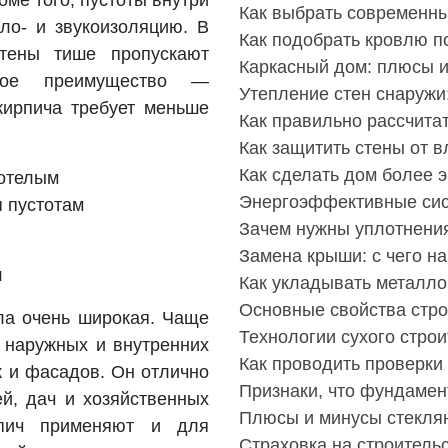
Как выбрать современн
ло- и звукоизоляцию. В
Как подобрать кровлю п
стены тише пропускают
Каркасный дом: плюсы и
ое преимущество —
Утепление стен снаружи
 кирпича требует меньше
Как правильно рассчита
Как защитить стены от в
Как сделать дом более
нотелым
Энергоэффективные си
 пустотам
Зачем нужны уплотнения
Замена крыши: с чего на
ч
Как укладывать металл
Основные свойства стро
ла очень широкая. Чаще
Технологии сухого стро
и наружных и внутренних
Как проводить проверки 
к и фасадов. Он отлично
Признаки, что фундамен
ей, дач и хозяйственных
Плюсы и минусы стекля
рпич применяют и для
Страховка на строительс