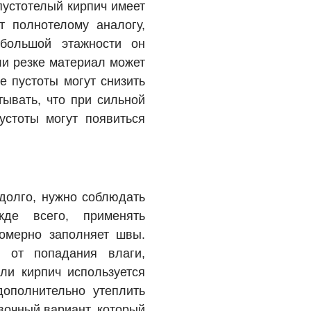
пустотелый кирпич имеет
т полнотелому аналогу,
 большой этажности он
ли резке материал может
е пустоты могут снизить
тывать, что при сильной
стоты могут появиться
долго, нужно соблюдать
жде всего, применять
номерно заполняет швы.
 от попадания влаги,
сли кирпич используется
дополнительно утеплить
вочный вариант, который