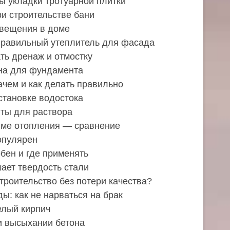
ы укладки тротуарной плитки
и строительстве бани
свещения в доме
правильный утеплитель для фасада
ть дренаж и отмостку
на для фундамента
ачем и как делать правильно
становке водостока
ты для раствора
еме отопления — сравнение
опулярен
бен и где применять
ает твердость стали
строительство без потери качества?
: как не нарваться на брак
елый кирпич
и высыхании бетона