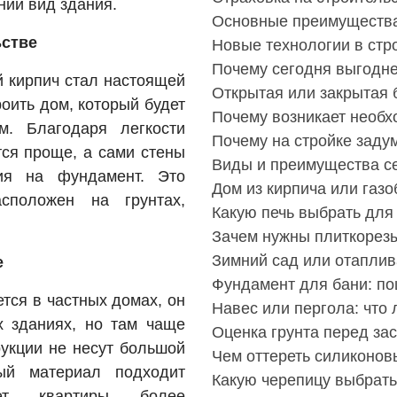
ний вид здания.
Основные преимущества
ьстве
Новые технологии в стр
Почему сегодня выгодне
й кирпич стал настоящей
Открытая или закрытая 
оить дом, который будет
Почему возникает необх
. Благодаря легкости
Почему на стройке заду
тся проще, а сами стены
Виды и преимущества с
ия на фундамент. Это
Дом из кирпича или газо
сположен на грунтах,
Какую печь выбрать для
Зачем нужны плиткорез
Зимний сад или отаплив
е
Фундамент для бани: по
тся в частных домах, он
Навес или пергола: что
х зданиях, но там чаще
Оценка грунта перед за
рукции не несут большой
Чем оттереть силиконов
ный материал подходит
Какую черепицу выбрать
ает квартиры более