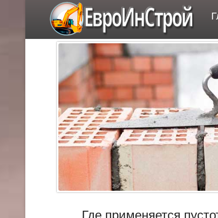
ЕвроИнСтрой
Г
Где применяется пусто