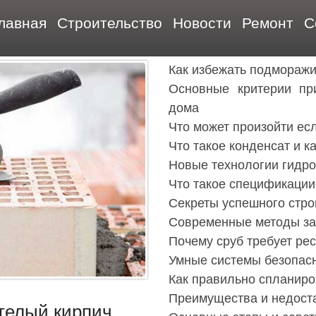
лавная
Строительство
Новости
Ремонт
С
Как избежать подмораж
Основные критерии пр
дома
Что может произойти ес
Что такое конденсат и к
Новые технологии гидро
Что такое спецификации
Секреты успешного стро
Современные методы за
Почему сруб требует ре
Умные системы безопас
Как правильно спланир
Преимущества и недоста
телый кирпич