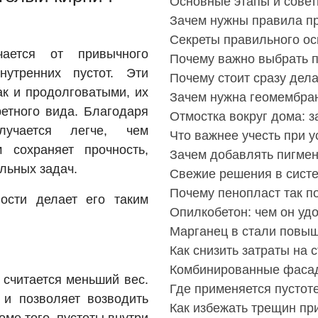
Основные этапы и совет
Зачем нужны правила пр
Секреты правильного о
чается от привычного
Почему важно выбрать 
нутренних пустот. Эти
Почему стоит сразу дела
ак и продолговатыми, их
Зачем нужна геомембра
ретного вида. Благодаря
Отмостка вокруг дома: з
лучается легче, чем
Что важнее учесть при у
 сохраняет прочность,
Зачем добавлять пигмен
льных задач.
Свежие решения в сист
Почему пенопласт так п
ости делает его таким
Опилкобетон: чем он удо
Марганец в стали повыш
Как снизить затраты на 
Комбинированные фасады
 считается меньший вес.
Где применяется пустот
 и позволяет возводить
Как избежать трещин пр
оме того, пустоты внутри