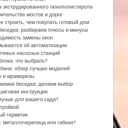
 экструдированного пенополистирола
оительстве мостов и дорог
е строить, чем покупать готовый дом
беседка: разбираем плюсы и минусы
одимость замены окон
мываются об автоматизации
етевых насосных станций
блока: что выбрать?
 бани: обзор лучших моделей
ы и мраморезы
аемая беседка: делаем выбор
шаговая инструкция
 лучше для вашего сада?
стройкой
ый герметик
: металлочерепица или гибкая?