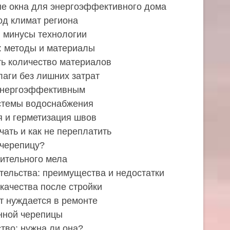
ые окна для энергоэффективного дома
од климат региона
 минусы технологии
: методы и материалы
ть количество материалов
лаги без лишних затрат
 энергоэффективным
стемы водоснабжения
 и герметизация швов
чать и как не переплатить
очерепицу?
ительного мела
ительства: преимущества и недостатки
качества после стройки
т нуждается в ремонте
нной черепицы
тво: нужна ли она?