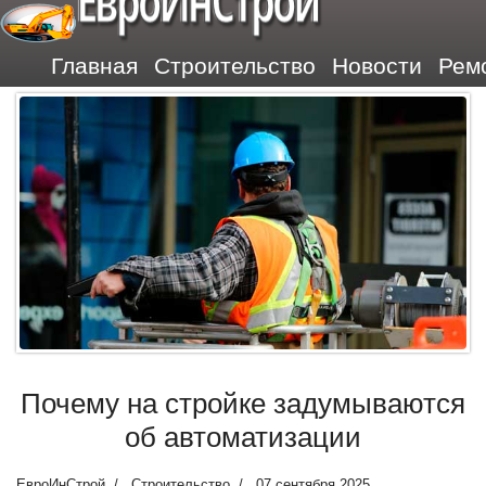
ЕвроИнСтрой
Главная
Строительство
Новости
Рем
Почему на стройке задумываются
об автоматизации
ЕвроИнСтрой
Строительство
07 сентября 2025