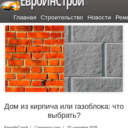
ЕвроИнСтрой
Главная
Строительство
Новости
Рем
Дом из кирпича или газоблока: что
выбрать?
ЕвроИнСтрой
Строительство
02 сентября 2025