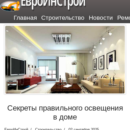
ЕвроИнСтрой
Главная
Строительство
Новости
Рем
Секреты правильного освещения
в доме
ЕвроИнСтрой
Строительство
02 сентября 2025