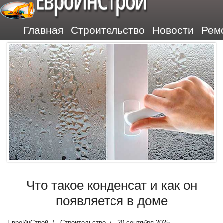
ЕвроИнСтрой
Главная
Строительство
Новости
Рем
Что такое конденсат и как он
появляется в доме
ЕвроИнСтрой
Строительство
20 сентября 2025